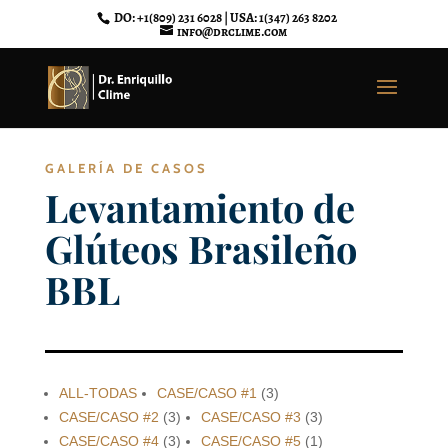
DO: +1(809) 231 6028 | USA: 1(347) 263 8202
info@drclime.com
GALERÍA DE CASOS
Levantamiento de
Glúteos Brasileño
BBL
ALL-TODAS
CASE/CASO #1
(3)
CASE/CASO #2
(3)
CASE/CASO #3
(3)
CASE/CASO #4
(3)
CASE/CASO #5
(1)