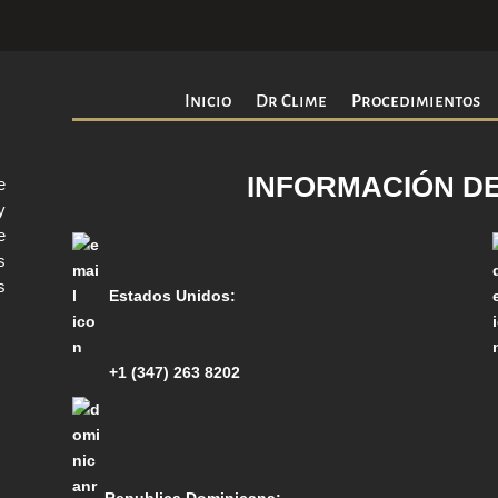
Inicio
Dr Clime
Procedimientos
INFORMACIÓN D
e
y
e
s
s
Estados Unidos:
+1 (347) 263 8202