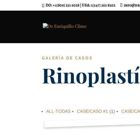
DO: +1(809) 231 6028 | USA: 1(347) 263 8202
info@dr
GALERÍA DE CASOS
Rinoplast
ALL-TODAS
CASE/CASO #1
(1)
CASE/CA