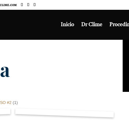
clime.com
Inicio
Dr Clime
Procedi
ía
SO #2
(1)